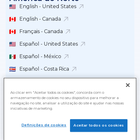
English - United States
English - Canada
Français - Canada
Español - United States
Español - México
Español - Costa Rica
Español - República Dominicana
Ao clicar em "Aceitar todos os cookies", concorda com o
Español - Guatemala
armazenamento de cookies no seu dispositivo para melhorar a
navegação no site, analisar a utilização do site e ajudar nas nossas
Español - Panamá
iniciativas de marketing.
English - Panamá
Definições de cookies
Aceitar todos os cookies
Español - Puerto Rico