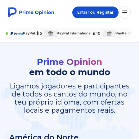
Entrar ou Registar
$ 5
£ 10
PayPal
PayPal International
PayPal Intern
Prime Opinion
em todo o mundo
Ligamos jogadores e participantes
de todos os cantos do mundo, no
teu próprio idioma, com ofertas
locais e pagamentos reais.
América do Norte