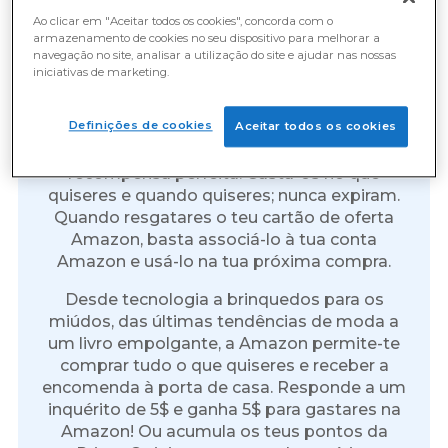
Ao clicar em "Aceitar todos os cookies", concorda com o
armazenamento de cookies no seu dispositivo para melhorar a
navegação no site, analisar a utilização do site e ajudar nas nossas
iniciativas de marketing.
Cartões de Oferta Amazon:
O Presente dos Presentes
Definições de cookies
Aceitar todos os cookies
Os cartões de oferta Amazon são a
recompensa perfeita. Gasta-os no que
quiseres e quando quiseres; nunca expiram.
Quando resgatares o teu cartão de oferta
Amazon, basta associá-lo à tua conta
Amazon e usá-lo na tua próxima compra.
Desde tecnologia a brinquedos para os
miúdos, das últimas tendências de moda a
um livro empolgante, a Amazon permite-te
comprar tudo o que quiseres e receber a
encomenda à porta de casa. Responde a um
inquérito de 5$ e ganha 5$ para gastares na
Amazon! Ou acumula os teus pontos da