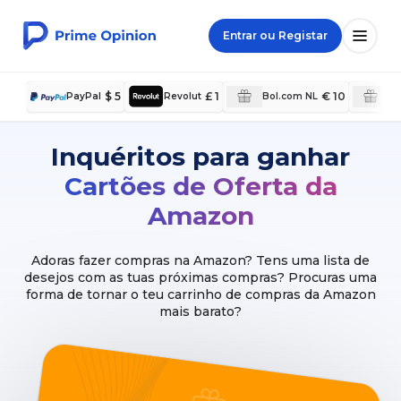
Entrar ou Registar
$ 5
£ 1
€ 10
PayPal
Revolut
Bol.com NL
Pa
Inquéritos para ganhar
Cartões de Oferta da
Amazon
Adoras fazer compras na Amazon? Tens uma lista de
desejos com as tuas próximas compras? Procuras uma
forma de tornar o teu carrinho de compras da Amazon
mais barato?