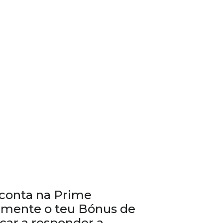
a conta na Prime
amente o teu Bónus de
ar a responder a