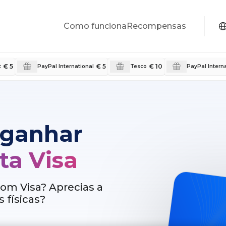
Como funciona
Recompensas
€ 5
€ 5
€ 10
t
PayPal International
Tesco
PayPal Intern
 ganhar
ta Visa
om Visa? Aprecias a
 físicas?