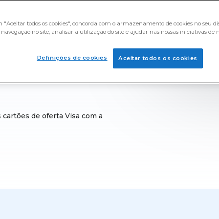
ime Opinion e começa a
éritos. Quer estejas a
m "Aceitar todos os cookies", concorda com o armazenamento de cookies no seu dis
 uses o Visa para as tuas
navegação no site, analisar a utilização do site e ajudar nas nossas iniciativas de
nquérito pode ajudar-te a
Definições de cookies
Aceitar todos os cookies
 cartões de oferta Visa com a