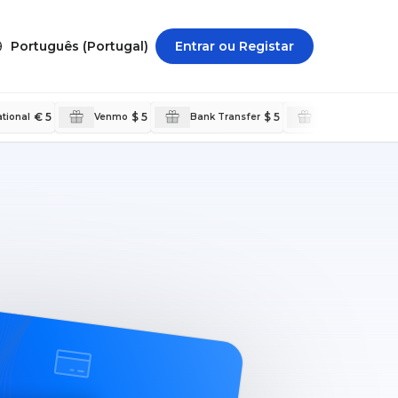
Português (Portugal)
Entrar ou Registar
€ 5
$ 5
$ 5
ational
Venmo
Bank Transfer
PayPal Internat