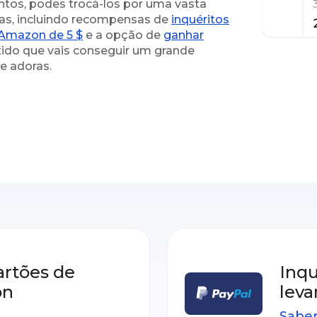
tos, podes trocá-los por uma vasta
as, incluindo recompensas de
inquéritos
 Amazon de 5 $
e a opção de
ganhar
ntido que vais conseguir um grande
e adoras.
artões de
Inq
on
leva
Saber