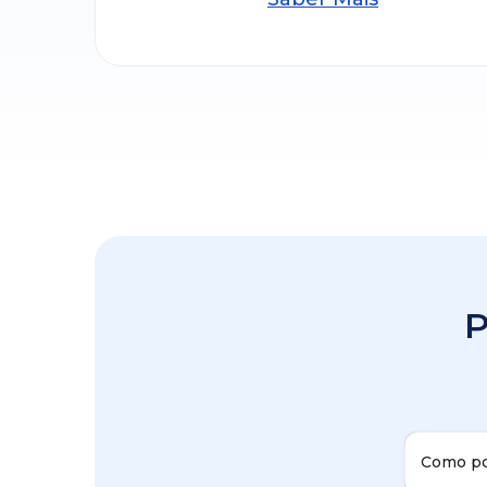
P
Como po