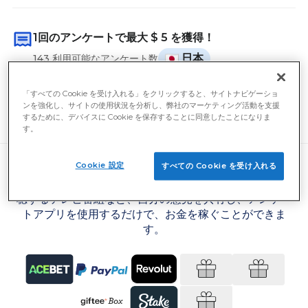
1回のアンケートで最大
$ 5
を獲得！
日本
143 利用可能なアンケート数
昨日、ユーザーは平均的に
$ 11
を獲得しました。
「すべての Cookie を受け入れる」をクリックすると、サイトナビゲーショ
ンを強化し、サイトの使用状況を分析し、弊社のマーケティング活動を支援
キャッシュアウト可能な最低金額
$ 5
するために、デバイスに Cookie を保存することに同意したことになりま
す。
Cookie 設定
すべての Cookie を受け入れる
現在の出来事、使用している食器洗い用洗剤、好んで視
聴するテレビ番組など、自分の意見を共有し、アンケー
トアプリを使用するだけで、お金を稼ぐことができま
す。