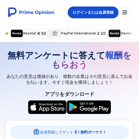
ログインまたは会員登録
€ 50
£ 20
£ 
Revolut
PayPal International
Revolut
無料アンケートに答えて
報酬を
もらおう
あなたの意見は価値があり、複数の企業はその意見に喜んでお金
を払います。今すぐ現金を獲得しましょう！
アプリをダウンロード
会員登録してゲット
$ 1 無料ボーナス！