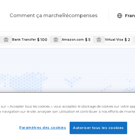
Comment ça marche
Récompenses
$ 100
$ 5
$ 2
Bank Transfer
Amazon.com
Virtual Visa
de
sur « Accepter tous les cookies », vous acceptez le stockage de cookies sur votre ap
 navigation sur le site, analyser son utilisation et contribuer à nos efforts de marke
oueurs et des enquêteurs de
a propre langue, avec des
Paramètres des cookies
Autoriser tous les cookies
éels.