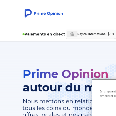
Paiements en direct
$ 10
PayPal International
Prime Opinion
autour du mon
En cliquant 
améliorer la
Nous mettons en relation des j
tous les coins du monde, dans t
offres locales et des paiements r