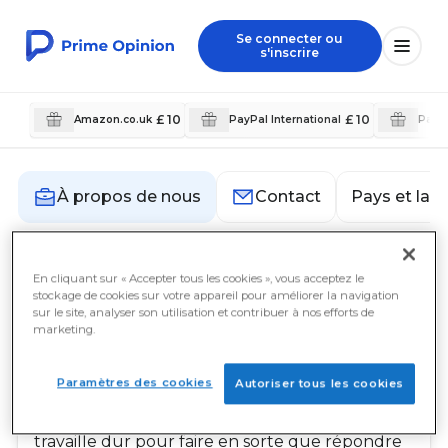
Se connecter ou
s'inscrire
£ 10
£ 10
Amazon.co.uk
PayPal International
PayPa
Pays et lan
À propos de nous
Contact
À propos de nous
En cliquant sur « Accepter tous les cookies », vous acceptez le
stockage de cookies sur votre appareil pour améliorer la navigation
sur le site, analyser son utilisation et contribuer à nos efforts de
marketing.
Notre mission
Chez Prime Opinion, notre mission est de
responsabiliser nos membres en leur offrant la
Paramètres des cookies
Autoriser tous les cookies
meilleure expérience possible en matière de
participation à des sondages. Notre équipe
travaille dur pour faire en sorte que répondre