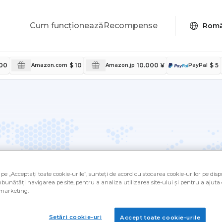
Cum funcționează
Recompense
100
$ 10
10.000 ¥
$ 5
Amazon.com
Amazon.jp
PayPal
e
pe „Acceptați toate cookie-urile”, sunteți de acord cu stocarea cookie-urilor pe dispo
bunătăți navigarea pe site, pentru a analiza utilizarea site-ului și pentru a ajuta 
marketing.
ticipanți la sondaje din fiecare
imbă, cu oferte locale și
Setări cookie-uri
Accept toate cookie-urile