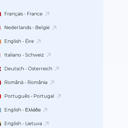
Français - France
Nederlands - België
English - Éire
Italiano - Schweiz
Deutsch - Österreich
Română - România
Português - Portugal
English - Ελλάδα
English - Lietuva