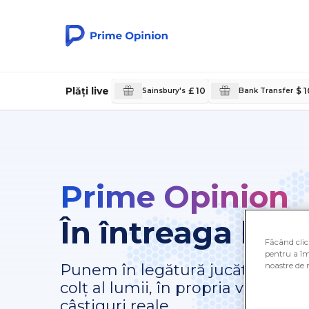
Plăți live
£ 10
$ 
Sainsbury's
Bank Transfer
Prime Opinion
În întreaga lum
Făcând clic 
pentru a îm
noastre de 
Punem în legătură jucători și par
colț al lumii, în propria voastră l
câștiguri reale.