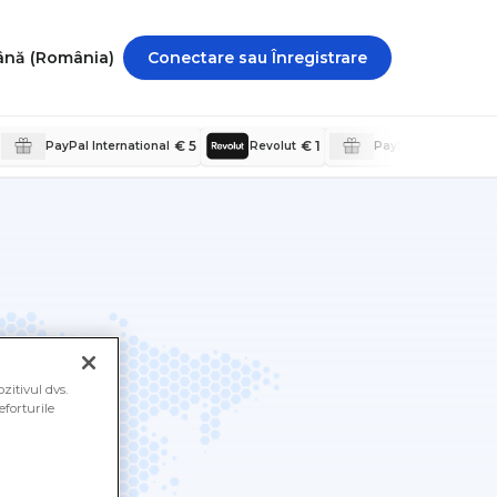
Română (România)
Conectare sau Înregistrare
€ 5
€ 1
PayPal International
Revolut
PayPal Internationa
zitivul dvs.
eforturile