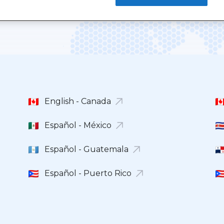
English - Canada
Español - México
Español - Guatemala
Español - Puerto Rico