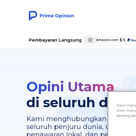
Pembayaran Langsung
$ 5
Amazon.com
Opini Utama
di seluruh duni
Kami mengg
iklan, meny
tentang pen
Kami menghubungkan pemain da
seluruh penjuru dunia, dalam b
penawaran lokal, dan pembayara