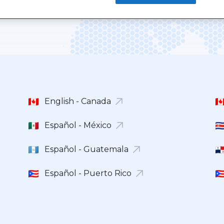
English - Canada
Español - México
Español - Guatemala
Español - Puerto Rico