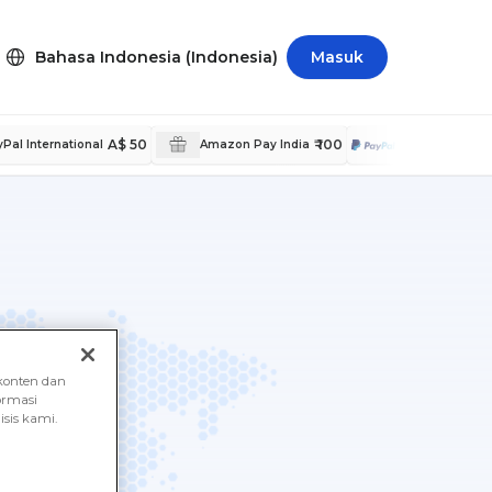
Bahasa Indonesia (Indonesia)
Masuk
A$ 50
₹ 100
$ 5
Pal International
Amazon Pay India
PayPal
konten dan
ormasi
sis kami.