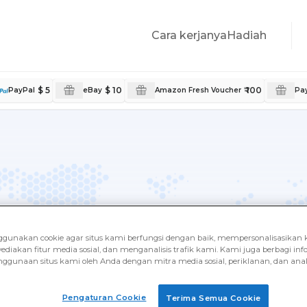
Cara kerjanya
Hadiah
$ 5
$ 10
₹ 100
PayPal
eBay
Amazon Fresh Voucher
Pay
a
unakan cookie agar situs kami berfungsi dengan baik, mempersonalisasikan 
ediakan fitur media sosial, dan menganalisis trafik kami. Kami juga berbagi inf
ggunaan situs kami oleh Anda dengan mitra media sosial, periklanan, dan anali
n pengambil survei dari
ahasa Anda sendiri, dengan
Pengaturan Cookie
Terima Semua Cookie
n nyata.