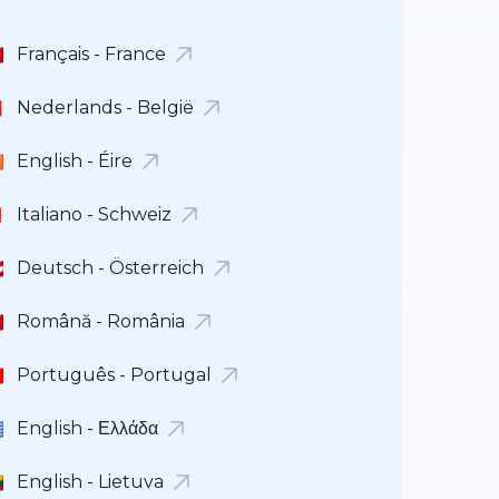
Français - France
Nederlands - België
English - Éire
Italiano - Schweiz
Deutsch - Österreich
Română - România
Português - Portugal
English - Ελλάδα
English - Lietuva