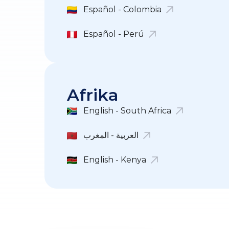
Español - Colombia
Español - Perú
Afrika
English - South Africa
العربية - المغرب
English - Kenya