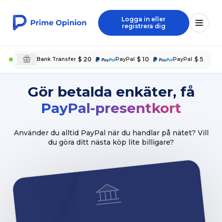
Logga in eller
registrera dig
$ 20
$ 10
$ 5
Bank Transfer
PayPal
PayPal
Gör betalda enkäter, få
PayPal-presentkort
Använder du alltid PayPal när du handlar på nätet? Vill
du göra ditt nästa köp lite billigare?