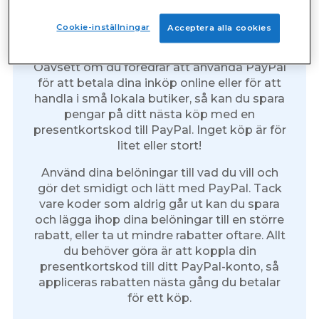
Betalda enkäter: PayPal-
Cookie-inställningar
Acceptera alla cookies
belöningar
Oavsett om du föredrar att använda PayPal
för att betala dina inköp online eller för att
handla i små lokala butiker, så kan du spara
pengar på ditt nästa köp med en
presentkortskod till PayPal. Inget köp är för
litet eller stort!
Använd dina belöningar till vad du vill och
gör det smidigt och lätt med PayPal. Tack
vare koder som aldrig går ut kan du spara
och lägga ihop dina belöningar till en större
rabatt, eller ta ut mindre rabatter oftare. Allt
du behöver göra är att koppla din
presentkortskod till ditt PayPal-konto, så
appliceras rabatten nästa gång du betalar
för ett köp.