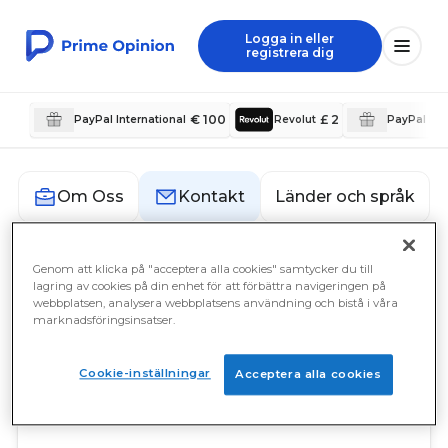
Logga in eller
registrera dig
€ 100
£ 2
PayPal International
Revolut
PayPal Int
Länder och språk
Om Oss
Kontakt
Genom att klicka på "acceptera alla cookies" samtycker du till
Kontakt
lagring av cookies på din enhet för att förbättra navigeringen på
webbplatsen, analysera webbplatsens användning och bistå i våra
marknadsföringsinsatser.
Prime Opinion AB
c/o Prime Insights AB
Sveavägen 17
Cookie-inställningar
Acceptera alla cookies
111 57 Stockholm
Sweden