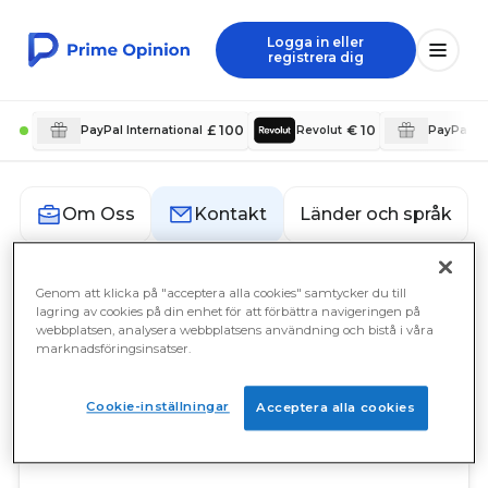
Logga in eller
registrera dig
£ 100
€ 10
PayPal International
Revolut
PayPal In
Länder och språk
Om Oss
Kontakt
Genom att klicka på "acceptera alla cookies" samtycker du till
Kontakt
lagring av cookies på din enhet för att förbättra navigeringen på
webbplatsen, analysera webbplatsens användning och bistå i våra
marknadsföringsinsatser.
Prime Opinion AB
c/o Prime Insights AB
Sveavägen 17
Cookie-inställningar
Acceptera alla cookies
111 57 Stockholm
Sweden