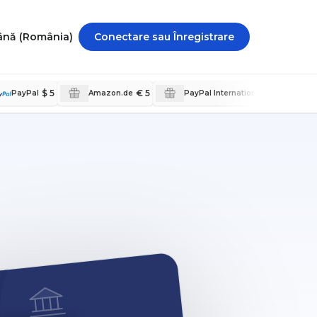
Română (România)
Conectare sau Înregistrare
$ 5
€ 5
kr 50
PayPal
Amazon.de
PayPal International