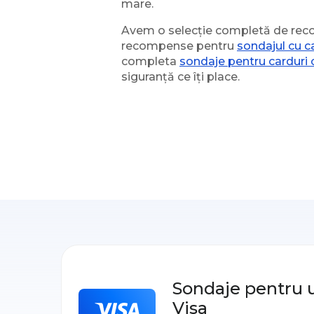
mare.
Avem o selecție completă de recom
recompense pentru
sondajul cu c
completa
sondaje pentru cardur
siguranță ce îți place.
Sondaje pentru 
Visa