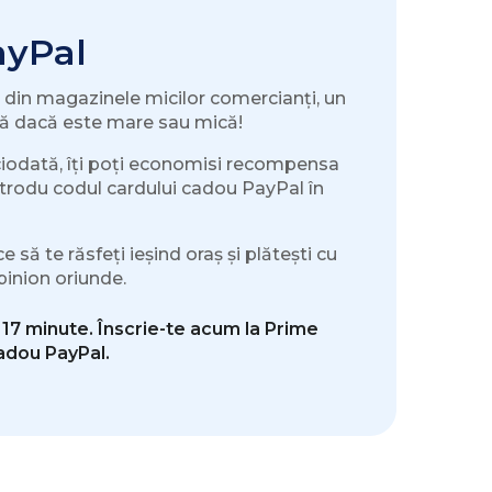
ayPal
le din magazinele micilor comercianți, un
ză dacă este mare sau mică!
iciodată, îți poți economisi recompensa
ntrodu codul cardului cadou PayPal în
 să te răsfeți ieșind oraș și plătești cu
pinion oriunde.
 17 minute. Înscrie-te acum la Prime
cadou PayPal.