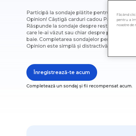
Participă la sondaje plătite pentru recomp
Făcând clic 
Opinion! Câștigă carduri cadou PayPal împărtă
pentru a îm
noastre de 
Răspunde la sondaje despre restaurantele ta
care le-ai văzut sau chiar despre produsele c
baie. Completarea sondajelor pentru cardur
Opinion este simplă și distractivă.
Înregistrează-te acum
Completează un sondaj și fii recompensat acum.