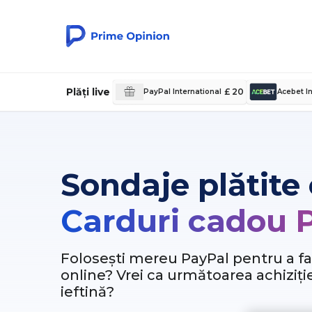
Plăți live
£ 20
PayPal International
Acebet In
Sondaje plătite
Carduri cadou 
Folosești mereu PayPal pentru a f
online? Vrei ca următoarea achiziți
ieftină?