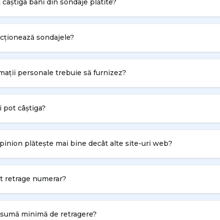
câștiga bani din sondaje plătite?
cționează sondajele?
mații personale trebuie să furnizez?
i pot câștiga?
inion plătește mai bine decât alte site-uri web?
t retrage numerar?
 sumă minimă de retragere?