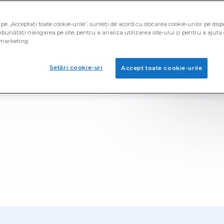
ense PayPal pe Prime
pe „Acceptați toate cookie-urile”, sunteți de acord cu stocarea cookie-urilor pe dispo
șindu-ți online opiniile.
bunătăți navigarea pe site, pentru a analiza utilizarea site-ului și pentru a ajuta 
marketing.
le preferate, reclamele pe
osmetice pe care le ai în
i cadou PayPal cu Prime
Setări cookie-uri
Accept toate cookie-urile