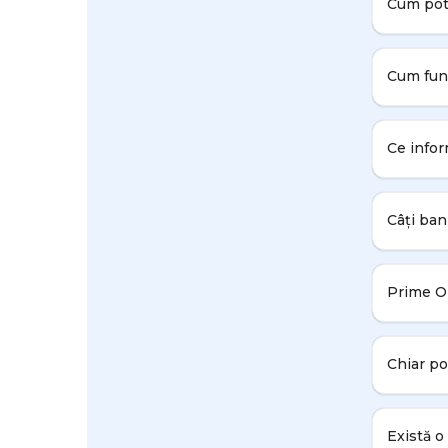
Cum pot 
Cum fun
Ce infor
Câți ban
Prime Op
Chiar po
Există o