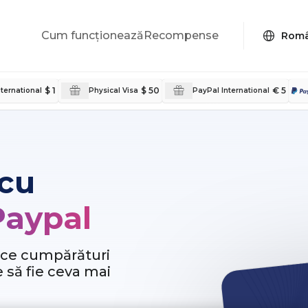
Cum funcționează
Recompense
$ 1
$ 50
€ 5
ternational
Physical Visa
PayPal International
 cu
Paypal
ace cumpărături
e să fie ceva mai