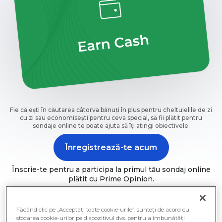
Fie că ești în căutarea câtorva bănuți în plus pentru cheltuielile de zi
cu zi sau economisești pentru ceva special, să fii plătit pentru
sondaje online te poate ajuta să îți atingi obiectivele.
Înregistrează-te acum
Înscrie-te pentru a participa la primul tău sondaj online
plătit cu Prime Opinion.
Făcând clic pe „Acceptați toate cookie-urile”, sunteți de acord cu
stocarea cookie-urilor pe dispozitivul dvs. pentru a îmbunătăți