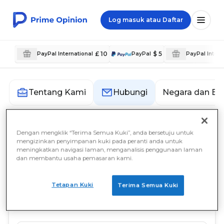
Log masuk atau Daftar
£ 10
$ 5
PayPal International
PayPal
PayPal Intern
Negara dan Ba
Tentang Kami
Hubungi
Dengan mengklik “Terima Semua Kuki”, anda bersetuju untuk
Hubungi
mengizinkan penyimpanan kuki pada peranti anda untuk
meningkatkan navigasi laman, menganalisis penggunaan laman
dan membantu usaha pemasaran kami.
Prime Opinion AB
c/o Prime Insights AB
Sveavägen 17
Tetapan Kuki
Terima Semua Kuki
111 57 Stockholm
Sweden