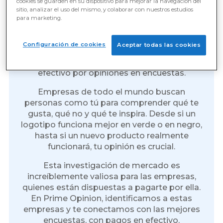
cookies se guarden en su dispositivo para mejorar la navegación del
sitio, analizar el uso del mismo, y colaborar con nuestros estudios
para marketing.
Gana dinero por cada
encuesta que realices
Configuración de cookies
Aceptar todas las cookies
Nunca ha sido tan fácil que me paguen en
efectivo por opiniones en encuestas.
Empresas de todo el mundo buscan
personas como tú para comprender qué te
gusta, qué no y qué te inspira. Desde si un
logotipo funciona mejor en verde o en negro,
hasta si un nuevo producto realmente
funcionará, tu opinión es crucial.
Esta investigación de mercado es
increíblemente valiosa para las empresas,
quienes están dispuestas a pagarte por ella.
En Prime Opinion, identificamos a estas
empresas y te conectamos con las mejores
encuestas, con pagos en efectivo.