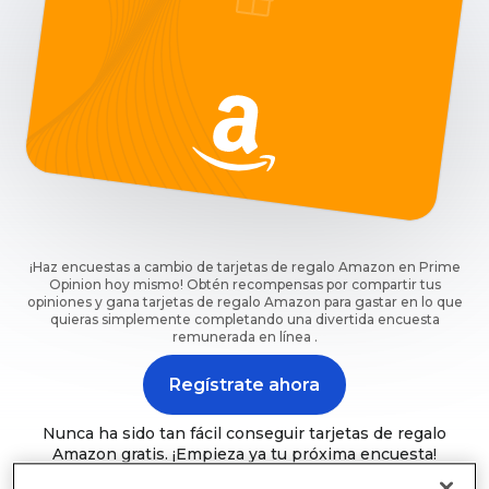
¡Haz encuestas a cambio de tarjetas de regalo Amazon en Prime
Opinion hoy mismo! Obtén recompensas por compartir tus
opiniones y gana tarjetas de regalo Amazon para gastar en lo que
quieras simplemente completando una divertida encuesta
remunerada en línea
.
Regístrate ahora
Nunca ha sido tan fácil conseguir tarjetas de regalo
Amazon gratis. ¡Empieza ya tu próxima encuesta!