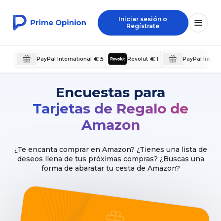
Iniciar sesión o
Regístrate
€ 5
€ 1
PayPal International
Revolut
PayPal Intern
Encuestas para
Tarjetas de Regalo de
Amazon
¿Te encanta comprar en Amazon? ¿Tienes una lista de
deseos llena de tus próximas compras? ¿Buscas una
forma de abaratar tu cesta de Amazon?