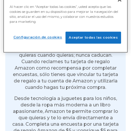
Al hacer clic en “Aceptar todas las cookies”, usted acepta que las
cookies se guarden en su dispositivo para mejorar la navegación del
sitio, analizar el uso del mismo, y colaborar con nuestros estudios
Tarjetas de regalo Amazon:
para marketing.
El regalo para todo
Configuración de cookies
Aceptar todas las cookies
Las tarjetas de regalo Amazon son la
recompensa perfecta. Gástalas en lo que
quieras cuando quieras; nunca caducan.
Cuando reclames tu tarjeta de regalo
Amazon como recompensa por completar
encuestas, sólo tienes que vincular tu tarjeta
de regalo a tu cuenta de Amazon y utilizarla
cuando hagas tu próxima compra.
Desde tecnología a juguetes para los niños,
desde la ropa más moderna a un libro
apasionante, Amazon te permite comprar lo
que quieras y te lo envía directamente a
casa. Completa una encuesta por una tarjeta
de regalo Amazon de $5 y ¡consigue $5 para