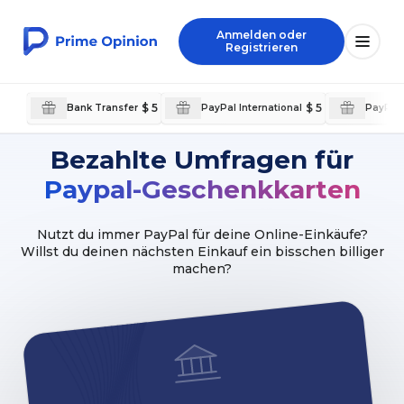
Anmelden oder
Registrieren
$ 5
$ 5
Bank Transfer
PayPal International
PayPal 
Bezahlte Umfragen für
Paypal-Geschenkkarten
Nutzt du immer PayPal für deine Online-Einkäufe?
Willst du deinen nächsten Einkauf ein bisschen billiger
machen?