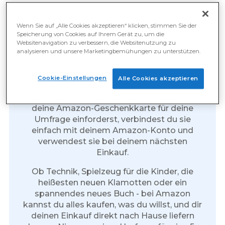
Wenn Sie auf „Alle Cookies akzeptieren“ klicken, stimmen Sie der
Speicherung von Cookies auf Ihrem Gerät zu, um die
Amazon-Geschenkkarten:
Websitenavigation zu verbessern, die Websitenutzung zu
Das Geschenk für alles
analysieren und unsere Marketingbemühungen zu unterstützen.
Amazon-Geschenkkarten sind die perfekte
Cookie-Einstellungen
Alle Cookies akzeptieren
Belohnung. Du kannst sie ausgeben, wann
immer du willst. Sie verfallen nie. Wenn du
deine Amazon-Geschenkkarte für deine
Umfrage einforderst, verbindest du sie
einfach mit deinem Amazon-Konto und
verwendest sie bei deinem nächsten
Einkauf.
Ob Technik, Spielzeug für die Kinder, die
heißesten neuen Klamotten oder ein
spannendes neues Buch - bei Amazon
kannst du alles kaufen, was du willst, und dir
deinen Einkauf direkt nach Hause liefern