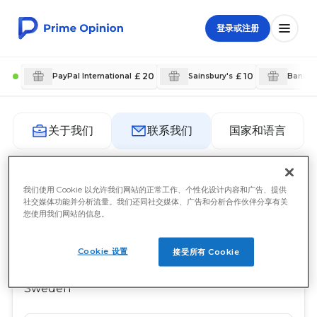
登录或注册
£ 20
£ 10
PayPal International
Sainsbury's
Bank T
国家和语言
关于我们
联系我们
联系我们
我们使用 Cookie 以允许我们网站的正常工作、个性化设计内容和广告、提供
社交媒体功能并分析流量。我们还同社交媒体、广告和分析合作伙伴分享有关
您使用我们网站的信息。
Prime Opinion AB
c/o Prime Insights AB
Cookie 设置
接受所有 Cookie
Sveavägen 17
111 57 Stockholm
Sweden