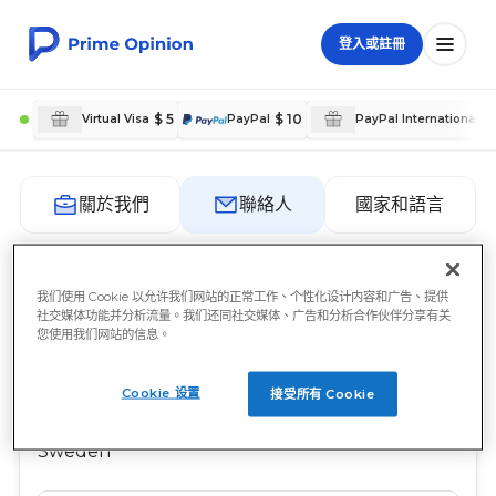
登入或註冊
$ 5
$ 10
€
Virtual Visa
PayPal
PayPal International
國家和語言
關於我們
聯絡人
聯絡人
我们使用 Cookie 以允许我们网站的正常工作、个性化设计内容和广告、提供
社交媒体功能并分析流量。我们还同社交媒体、广告和分析合作伙伴分享有关
您使用我们网站的信息。
Prime Opinion AB
c/o Prime Insights AB
Cookie 设置
接受所有 Cookie
Sveavägen 17
111 57 Stockholm
Sweden