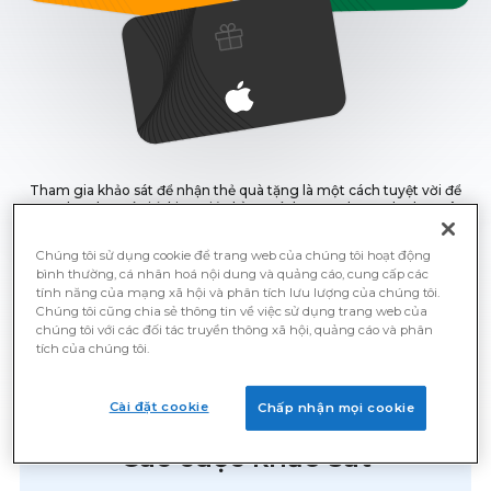
Tham gia khảo sát để nhận thẻ quà tặng là một cách tuyệt vời để
tăng thu nhập và tiết kiệm tiền bằng cách mua những thứ bạn yêu
thích trực tuyến. Nhận phần thưởng bằng thẻ quà tặng đến từ
Amazon hay PayPal, Visa, v. v. bằng cách tham gia các cuộc khảo
Chúng tôi sử dụng cookie để trang web của chúng tôi hoạt động
sát của Prime Opinion trong thời gian rảnh của bạn.
bình thường, cá nhân hoá nội dung và quảng cáo, cung cấp các
Đăng ký ngay bây giờ và bắt đầu kiếm thẻ quà tặng miễn
tính năng của mạng xã hội và phân tích lưu lượng của chúng tôi.
phí cho các cuộc khảo sát ngay lập tức.
Chúng tôi cũng chia sẻ thông tin về việc sử dụng trang web của
chúng tôi với các đối tác truyền thông xã hội, quảng cáo và phân
tích của chúng tôi.
Cài đặt cookie
Chấp nhận mọi cookie
Thẻ quà tặng Miễn phí cho
Các cuộc khảo sát