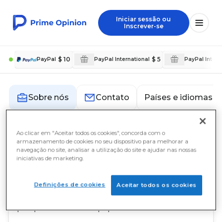
Iniciar sessão ou
Inscrever-se
$ 10
$ 5
PayPal
PayPal International
PayPal Intern
Países e idiomas
Sobre nós
Contato
Ao clicar em "Aceitar todos os cookies", concorda com o
Sobre nós
armazenamento de cookies no seu dispositivo para melhorar a
navegação no site, analisar a utilização do site e ajudar nas nossas
iniciativas de marketing.
A nossa missão
Na Prime Opinion, a nossa missão é capacitar os
Definições de cookies
Aceitar todos os cookies
nossos membros, proporcionando-lhes a
melhor experiência possível na realização de
pesquisas. A nossa equipe está trabalhando.