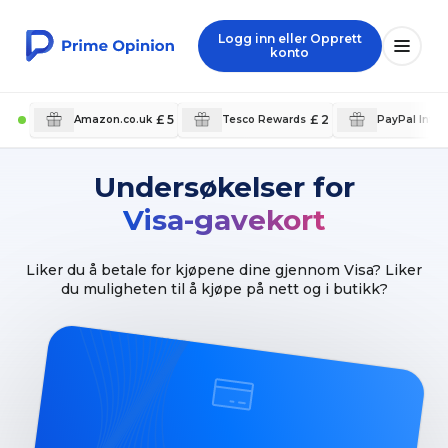
Logg inn eller Opprett
konto
£ 5
£ 2
Amazon.co.uk
Tesco Rewards
PayPal Inter
Undersøkelser for
Visa-gavekort
Liker du å betale for kjøpene dine gjennom Visa? Liker
du muligheten til å kjøpe på nett og i butikk?