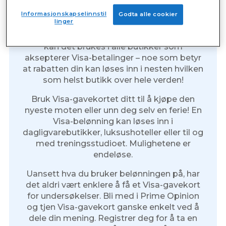
Tjen Visa-gavekort på nett
Informasjonskapselinnstil
Godta alle cookier
linger
Et Visa-gavekort er en fantastisk måte å
gjøre kjøp på nett. Akkurat som et Visa-kort,
kan det brukes i alle butikker som
aksepterer Visa-betalinger – noe som betyr
at rabatten din kan løses inn i nesten hvilken
som helst butikk over hele verden!
Bruk Visa-gavekortet ditt til å kjøpe den
nyeste moten eller unn deg selv en ferie! En
Visa-belønning kan løses inn i
dagligvarebutikker, luksushoteller eller til og
med treningsstudioet. Mulighetene er
endeløse.
Uansett hva du bruker belønningen på, har
det aldri vært enklere å få et Visa-gavekort
for undersøkelser. Bli med i Prime Opinion
og tjen Visa-gavekort ganske enkelt ved å
dele din mening. Registrer deg for å ta en