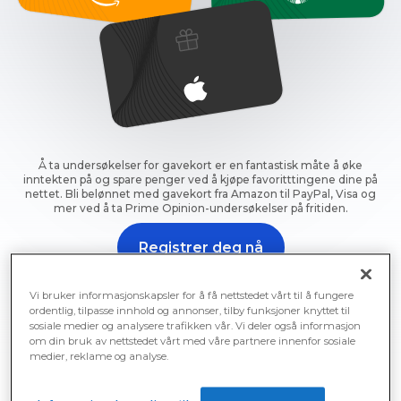
Å ta undersøkelser for gavekort er en fantastisk måte å øke
inntekten på og spare penger ved å kjøpe favoritttingene dine på
nettet. Bli belønnet med gavekort fra Amazon til PayPal, Visa og
mer ved å ta Prime Opinion-undersøkelser på fritiden.
Registrer deg nå
Registrer deg nå og begynn å tjene gratis gavekort for
Vi bruker informasjonskapsler for å få nettstedet vårt til å fungere
undersøkelser med en gang.
ordentlig, tilpasse innhold og annonser, tilby funksjoner knyttet til
sosiale medier og analysere trafikken vår. Vi deler også informasjon
om din bruk av nettstedet vårt med våre partnere innenfor sosiale
medier, reklame og analyse.
Gratis gavekort til