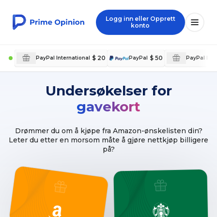
Logg inn eller Opprett
konto
$ 20
$ 50
PayPal International
PayPal
PayPal Inte
Undersøkelser for
gavekort
Drømmer du om å kjøpe fra Amazon-ønskelisten din?
Leter du etter en morsom måte å gjøre nettkjøp billigere
på?