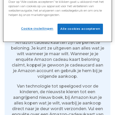
Door op “Alle cookies accepteren” te klikken gaat u akkoord met het
opslaan van cookies op uw apparaat voor het verbeteren van
websitenavigatie, het analyseren van websitegebruik en om ons te
helpen bij onze marketingprojecten.
Amazon Cadeaubonnen: Het
perfecte cadeau voor alles
Cookie-instellingen
Alle cookies accepteren
en iedereen
Amazon cadeau kaarten zijn de perfecte
beloning. Je kunt ze uitgeven aan alles wat je
wilt wanneer je maar wilt. Wanneer je je
enquête Amazon cadeau kaart beloning
claimt, koppel je gewoon je cadeaucard aan
je Amazon account en gebruik je hem bij je
volgende aankoop.
Van technologie tot speelgoed voor de
kinderen, de nieuwste kleren tot een
aangrijpend nieuw boek, bij Amazon kun je
alles kopen wat je wilt, waarbij je aankoop
direct naar je deur wordt verzonden. Vul een
enquête over een Amazon-cadeaukaart van