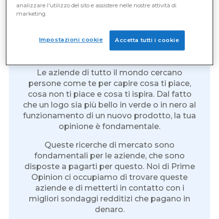
analizzare l'utilizzo del sito e assistere nelle nostre attività di
Guadagna denaro per ogni
marketing.
sondaggio che fai
Impostazioni cookie
Accetta tutti i cookie
Non è mai stato così facile essere pagati in
denaro per aver risposto a un sondaggio.
Le aziende di tutto il mondo cercano
persone come te per capire cosa ti piace,
cosa non ti piace e cosa ti ispira. Dal fatto
che un logo sia più bello in verde o in nero al
funzionamento di un nuovo prodotto, la tua
opinione è fondamentale.
Queste ricerche di mercato sono
fondamentali per le aziende, che sono
disposte a pagarti per questo. Noi di Prime
Opinion ci occupiamo di trovare queste
aziende e di metterti in contatto con i
migliori sondaggi redditizi che pagano in
denaro.