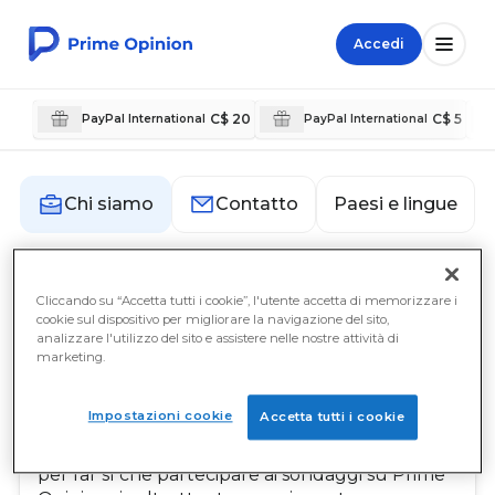
Accedi
C$ 20
C$ 5
PayPal International
PayPal International
Paesi e lingue
Chi siamo
Contatto
Chi siamo
Cliccando su “Accetta tutti i cookie”, l'utente accetta di memorizzare i
cookie sul dispositivo per migliorare la navigazione del sito,
analizzare l'utilizzo del sito e assistere nelle nostre attività di
La nostra missione
marketing.
La missione di Prime Opinion è quella di dare
potere ai nostri membri fornendo loro la
Impostazioni cookie
Accetta tutti i cookie
migliore esperienza possibile di partecipazione
ai sondaggi. Il nostro team lavora duramente
per far sì che partecipare ai sondaggi su Prime