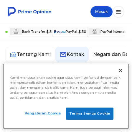
Masuk
$ 5
$ 50
Bank Transfer
PayPal
PayPal Internationa
Negara dan Bah
Tentang Kami
Kontak
Kami menggunakan cookie agar situs kami berfungsi dengan baik,
Kontak
mempersonalisasikan konten dan iklan, menyediakan fitur media
sosial, dan menganalisis trafik kami. Kami juga berbagi informasi
tentang penggunaan situs kami oleh Anda dengan mitra media
Prime Opinion AB
sosial, periklanan, dan analisis kami.
c/o Prime Insights AB
Sveavägen 17
111 57 Stockholm
Pengaturan Cookie
Terima Semua Cookie
Sweden