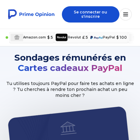
Se connecter ou
s'inscrire
$ 5
£ 5
$ 100
Amazon.com
Revolut
PayPal
Sondages rémunérés en
Cartes cadeaux PayPal
Tu utilises toujours PayPal pour faire tes achats en ligne
? Tu cherches à rendre ton prochain achat un peu
moins cher ?