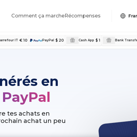
Comment ça marche
Récompenses
€ 10
$ 20
$ 1
arrefour IT
PayPal
Cash App
Bank Transf
nérés en
 PayPal
ire tes achats en
prochain achat un peu