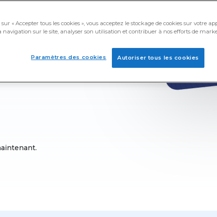
btenir des récompenses
sur « Accepter tous les cookies », vous acceptez le stockage de cookies sur votre ap
s-cadeaux PayPal
 navigation sur le site, analyser son utilisation et contribuer à nos efforts de marke
igne. Réponds à des
blicités que tu as vues ou
Paramètres des cookies
Autoriser tous les cookies
s ta salle de bain.
es-cadeaux PayPal avec
aintenant.