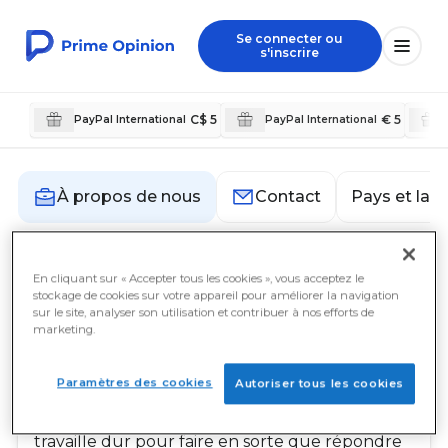
Se connecter ou
s'inscrire
C$ 5
€ 5
PayPal International
PayPal International
Pays et lan
À propos de nous
Contact
À propos de nous
En cliquant sur « Accepter tous les cookies », vous acceptez le
stockage de cookies sur votre appareil pour améliorer la navigation
sur le site, analyser son utilisation et contribuer à nos efforts de
marketing.
Notre mission
Chez Prime Opinion, notre mission est de
responsabiliser nos membres en leur offrant la
Paramètres des cookies
Autoriser tous les cookies
meilleure expérience possible en matière de
participation à des sondages. Notre équipe
travaille dur pour faire en sorte que répondre