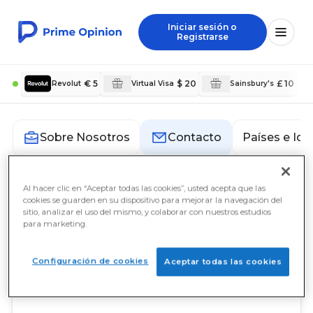
Iniciar sesión o
Registrarse
€ 5
$ 20
£ 10
Revolut
Virtual Visa
Sainsbury's
Países e Id
Sobre Nosotros
Contacto
Al hacer clic en “Aceptar todas las cookies”, usted acepta que las
Contacto
cookies se guarden en su dispositivo para mejorar la navegación del
sitio, analizar el uso del mismo, y colaborar con nuestros estudios
para marketing.
Prime Opinion AB
c/o Prime Insights AB
Sveavägen 17
Configuración de cookies
Aceptar todas las cookies
111 57 Stockholm
Sweden