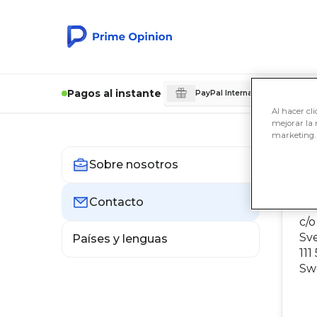
Pagos al instante
€ 5
PayPal International
Al hacer cli
mejorar la 
marketing.
Sobre nosotros
C
Contacto
Pr
c/o
Sv
Países y lenguas
111
Sw