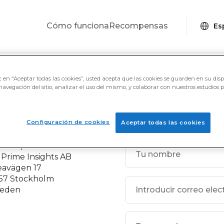
Cómo funciona
Recompensas
€ 5
C$ 5
PayPal International
PayPal International
PayPal Int
c en “Aceptar todas las cookies”, usted acepta que las cookies se guarden en su disp
navegación del sitio, analizar el uso del mismo, y colaborar con nuestros estudios 
ontacto
Configuración de cookies
Aceptar todas las cookies
ime Opinion AB
 Prime Insights AB
eavägen 17
 57 Stockholm
eden