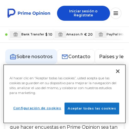
Iniciar sesión o
Regístrate
$ 10
€ 20
Bank Transfer
Amazon.fr
PayPal Intern
Países y len
Sobre nosotros
Contacto
Al hacer clic en “Aceptar todas las cookies”, usted acepta que las
Sobre nosotros
cookies se guarden en su dispositivo para mejorar la navegación del
sitio, analizar el uso del mismo, y colaborar con nuestros estudios
para marketing.
Nuestra misión
En Prime Opinion, nuestra misión es capacitar a
nuestros miembros proporcionándoles la mejor
Configuración de cookies
Aceptar todas las cookies
experiencia posible a la hora de realizar
encuestas. Nuestro equipo trabaja duro para
que hacer encuestas en Prime Opinion sea tan