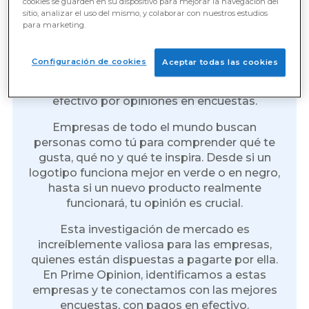
cookies se guarden en su dispositivo para mejorar la navegación del
sitio, analizar el uso del mismo, y colaborar con nuestros estudios
para marketing.
Gana dinero por cada
encuesta que realices
Configuración de cookies
Aceptar todas las cookies
Nunca ha sido tan fácil que me paguen en
efectivo por opiniones en encuestas.
Empresas de todo el mundo buscan
personas como tú para comprender qué te
gusta, qué no y qué te inspira. Desde si un
logotipo funciona mejor en verde o en negro,
hasta si un nuevo producto realmente
funcionará, tu opinión es crucial.
Esta investigación de mercado es
increíblemente valiosa para las empresas,
quienes están dispuestas a pagarte por ella.
En Prime Opinion, identificamos a estas
empresas y te conectamos con las mejores
encuestas, con pagos en efectivo.