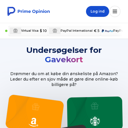
Log ind
$ 10
€ 5
$
Virtual Visa
PayPal International
PayPal
Undersøgelser for
Gavekort
Drømmer du om at købe din ønskeliste på Amazon?
Leder du efter en sjov måde at gøre dine online-køb
billigere på?