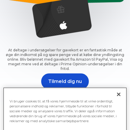
At deltage i undersøgelser for gavekort er en fantastisk måde at
øge din indkomst på og spare penge ved at købe dine yndlingsting
online. Bliv belønnet med gavekort fra Amazon til PayPal, Visa og
meget mere ved at deltage i Prime Opinion-undersøgelser i din
fritid.
Tilmeld dig nu
Tilmeld dig nu, og begynd at tjene gratis gavekort til
undersøgelser med det samme.
Vi bruger cookies til, at få vores hjemmeside til at virke ordentligt,
personalisere indhold og reklamer, tilbyde funktioner i forhold til
sociale medier og analysere vores traffik. Vi deler også information
vedrørende din brug af vores hjemmeside på vores sociale medier, i
reklamer og med analytiske samarbejdspartnere.