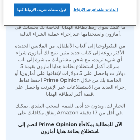
بطاقات هدايا أمازون هي المكافأة المثالية. أنفقها على أي
إعدادات ملف تعريف الارتباط
قبول ملفات تعريف الارتباط كلها
شيء تريده وقتما تشاء؛ لا تنتهي صلاحيتها أبداً. عندما
تطالب بمكافأة بطاقة هدايا أمازون لاستطلاعات الرأي،
ما عليك سوى ربط بطاقة الهدايا الخاصة بك بحسابك في
أمازون واستخدامها عند إجراء عملية الشراء التالية.
من التكنولوجيا إلى ألعاب الأطفال، من الملابس الجديدة
الأكثر روعة إلى كتاب جديد مثير، تتيح لك أمازون شراء
أي شيء تريده، مع شحن مشترياتك مباشرة إلى باب
منزلك. أكمل استطلاع بطاقة هدايا أمازون بقيمة 5
دولارات واحصل على 5 دولارات لإنفاقها على أمازون! أو
احفظ نقاط Prime Opinion الخاصة بك من خلال
إجراء العديد من الاستطلاعات عبر الإنترنت واحصل على
قيمة أكبر لبطاقة الهدايا.
الخيار لك، وبدون حد أدنى لقيمة السحب النقدي، يمكنك
إنفاق مكافآتك على Amazon في أقل من 17 دقيقة.
انضم إلى Prime Opinion الآن للمطالبة بمكافأة
استطلاع بطاقة هدايا أمازون.