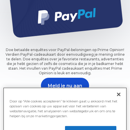
Doe betaalde enquêtes voor PayPal-beloningen op Prime Opinion!
Verdien PayPal-cadeaukaart door eenvoudigweg je mening online
te delen. Doe enquêtes over je favoriete restaurants, advertenties
die je hebt gezien of zelfs de cosmetica die je in je badkamer hebt
staan. Het invullen van PayPal cadeaukaart enquêtes met Prime
Opinion is leuk en eenvoudig.
Meld je nu aan
Doe een onderzoek en wordt beloond.
Door op “Alle cookies accepteren” te klikken gaat u akkoord met het
opslaan van cookies op uw apparaat voor het verbeteren van
websitenavigatie, het analyseren van websitegebruik en om ons te
helpen bij onze marketingprojecten.
Betaalde enquêtes: PayPal