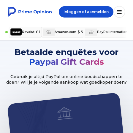
Inloggen of aanmelden
£ 1
$ 5
Revolut
Amazon.com
PayPal International
Betaalde enquêtes voor
Paypal Gift Cards
Gebruik je altijd PayPal om online boodschappen te
doen? Wil je je volgende aankoop wat goedkoper doen?