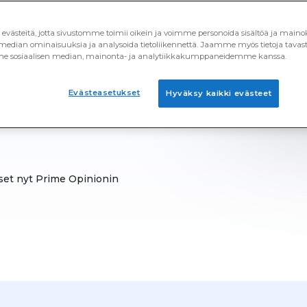
vulla ja saa palkkioita
ästeitä, jotta sivustomme toimii oikein ja voimme personoida sisältöä ja mainoks
 säästätkö uusimpaan
 median ominaisuuksia ja analysoida tietoliikennettä. Jaamme myös tietoja tavasta
e sosiaalisen median, mainonta- ja analytiikkakumppaneidemme kanssa.
a, kyselyihin
 rahaa ja saamaan
Evästeasetukset
Hyväksy kaikki evästeet
kset nyt Prime Opinionin