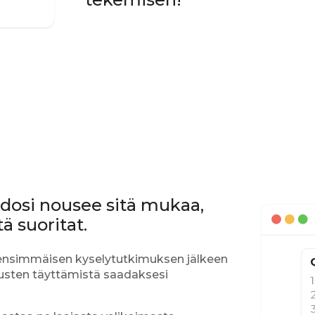
ldosi nousee sitä mukaa,
ä suoritat.
n ensimmäisen kyselytutkimuksen jälkeen
usten täyttämistä saadaksesi