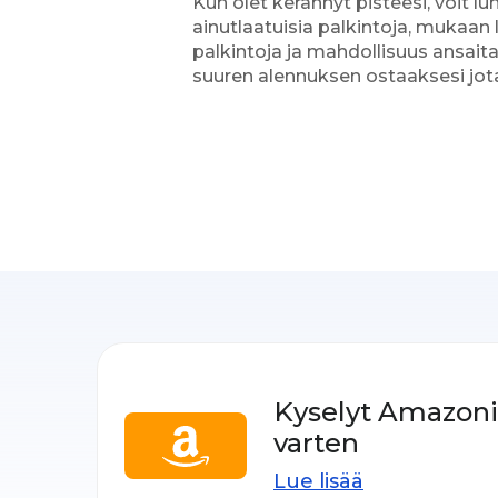
Kun olet kerännyt pisteesi, voit l
ainutlaatuisia palkintoja, mukaan
palkintoja ja mahdollisuus ansait
suuren alennuksen ostaaksesi jotai
Kyselyt Amazonin
varten
Lue lisää