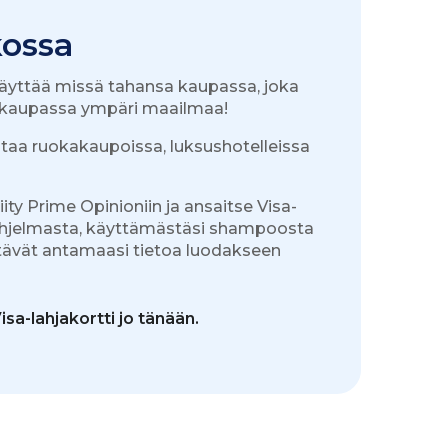
kossa
i käyttää missä tahansa kaupassa, joka
sa kaupassa ympäri maailmaa!
staa ruokakaupoissa, luksushotelleissa
ity Prime Opinioniin ja ansaitse Visa-
si ohjelmasta, käyttämästäsi shampoosta
ttävät antamaasi tietoa luodakseen
sa-lahjakortti jo tänään.