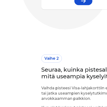
Vaihe 2
Seuraa, kuinka pistesa
mitä useampia kyselyit
Vaihda pisteesi Visa-lahjakorttii
tai jatka useampien kyselytutkim
arvokkaamman palkkion.