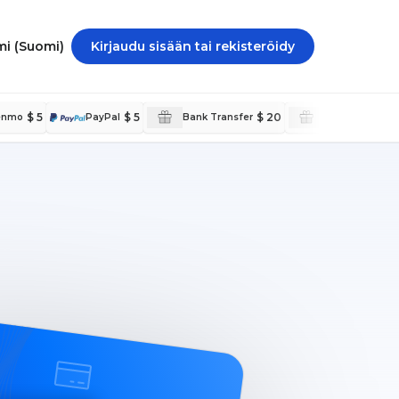
Suomi (Suomi)
Kirjaudu sisään tai rekisteröidy
$ 5
$ 5
$ 20
enmo
PayPal
Bank Transfer
PayPal Internat