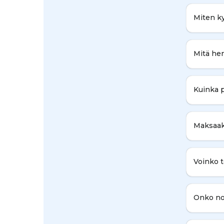
Miten ky
Mitä hen
Kuinka p
Maksaak
Voinko t
Onko no