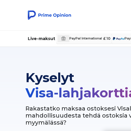
Live-maksut
£ 10
PayPal International
Pay
Kyselyt
Visa-lahjakortti
Rakastatko maksaa ostoksesi Visal
mahdollisuudesta tehdä ostoksia v
myymälässä?