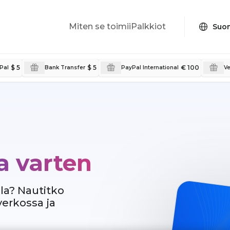
Miten se toimii
Palkkiot
$ 5
$ 5
€ 100
Pal
Bank Transfer
PayPal International
V
a varten
la? Nautitko
erkossa ja