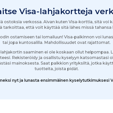
itse Visa-lahjakortteja ver
dä ostoksia verkossa. Aivan kuten Visa-korttia, sitä vo
 tarkoittaa, että voit käyttää sitä lähes missä tahan
din ostamiseen tai lomailuun! Visa-palkinnon voi luna
tai jopa kuntosalilla. Mahdollisuudet ovat rajattomat.
a-lahjakortin saaminen ei ole koskaan ollut helpompaa. Li
piteesi. Rekisteröidy ja osallistu kyselyyn katsomasta
täsi mainoksesta. Saat palkkion yrityksiltä, jotka käy
tuotteita, joista pidät.
eneksi nyt ja lunasta ensimmäinen kyselytutkimuksesi Vi