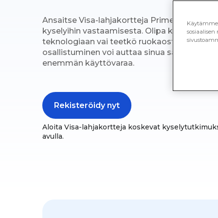
Ansaitse Visa-lahjakortteja Prime Opinionin a
Käytämme ev
kyselyihin vastaamisesta. Olipa kyse siitä,
sosiaalisen
sivustoamm
teknologiaan vai teetkö ruokaostokset Visall
osallistuminen voi auttaa sinua säästämään
enemmän käyttövaraa.
Rekisteröidy nyt
Aloita Visa-lahjakortteja koskevat kyselytutkimu
avulla.