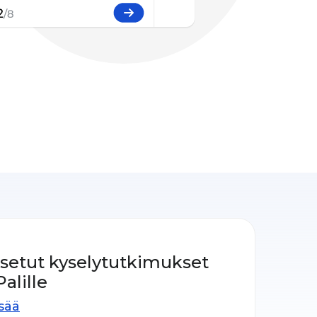
setut kyselytutkimukset
alille
isää