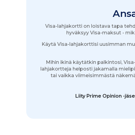
Ansa
Visa-lahjakortti on loistava tapa teh
hyväksyy Visa-maksut - mikä
Käytä Visa-lahjakorttisi uusimman muo
Mihin ikinä käytätkin palkintosi, Vis
lahjakortteja helposti jakamalla mieli
tai vaikka viimeisimmästä näkemäs
Liity Prime Opinion -jäs