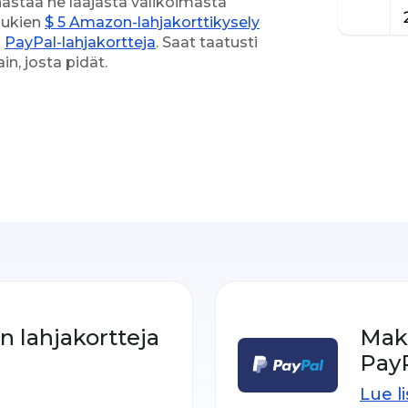
unastaa ne laajasta valikoimasta
 lukien
$ 5 Amazon-lahjakorttikysely
a
PayPal-lahjakortteja
. Saat taatusti
n, josta pidät.
 lahjakortteja
Mak
PayP
Lue l