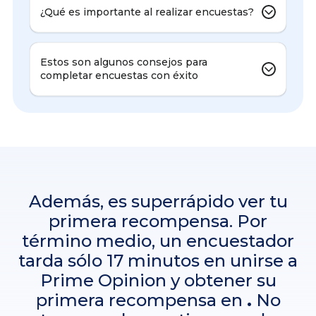
¿Qué es importante al realizar encuestas?
Estos son algunos consejos para
completar encuestas con éxito
Además, es superrápido ver tu
primera recompensa. Por
término medio, un encuestador
tarda sólo 17 minutos en unirse a
Prime Opinion y obtener su
primera recompensa en
.
No