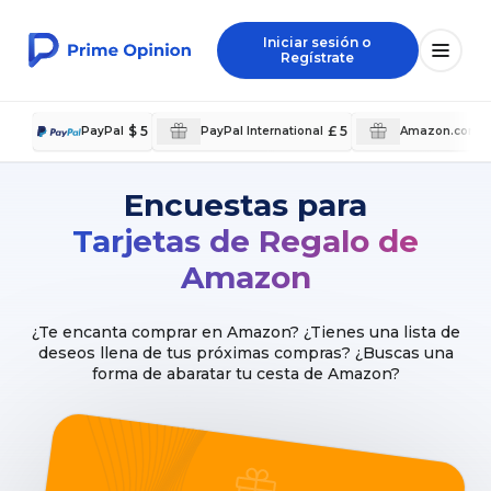
Iniciar sesión o
Regístrate
$ 5
£ 5
PayPal
PayPal International
Amazon.com
Encuestas para
Tarjetas de Regalo de
Amazon
¿Te encanta comprar en Amazon? ¿Tienes una lista de
deseos llena de tus próximas compras? ¿Buscas una
forma de abaratar tu cesta de Amazon?