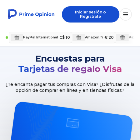
Iniciar sesión o
Regístrate
C$ 10
€ 20
PayPal International
Amazon.fr
PayPal
Encuestas para
Tarjetas de regalo Visa
¿Te encanta pagar tus compras con Visa? ¿Disfrutas de la
opción de comprar en línea y en tiendas físicas?