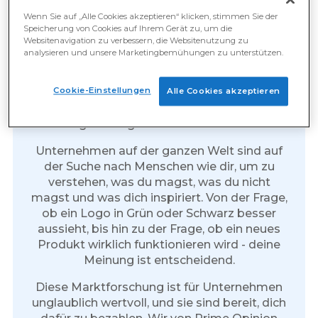
Wenn Sie auf „Alle Cookies akzeptieren“ klicken, stimmen Sie der
Speicherung von Cookies auf Ihrem Gerät zu, um die
Verdiene Geld für jede
Websitenavigation zu verbessern, die Websitenutzung zu
analysieren und unsere Marketingbemühungen zu unterstützen.
Umfrage, an der du
teilnimmst
Cookie-Einstellungen
Alle Cookies akzeptieren
Noch nie war es einfacher, für
Meinungsumfragen bar bezahlt zu werden.
Unternehmen auf der ganzen Welt sind auf
der Suche nach Menschen wie dir, um zu
verstehen, was du magst, was du nicht
magst und was dich inspiriert. Von der Frage,
ob ein Logo in Grün oder Schwarz besser
aussieht, bis hin zu der Frage, ob ein neues
Produkt wirklich funktionieren wird - deine
Meinung ist entscheidend.
Diese Marktforschung ist für Unternehmen
unglaublich wertvoll, und sie sind bereit, dich